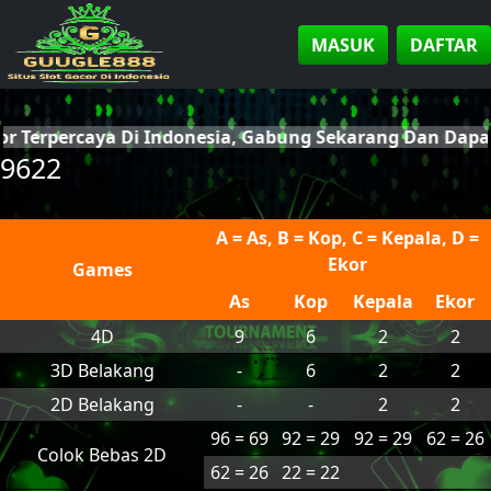
MASUK
DAFTAR
or Terpercaya Di Indonesia, Gabung Sekarang Dan Dap
9622
A = As, B = Kop, C = Kepala, D =
Ekor
Games
As
Kop
Kepala
Ekor
4D
9
6
2
2
3D Belakang
-
6
2
2
2D Belakang
-
-
2
2
96 = 69
92 = 29
92 = 29
62 = 26
Colok Bebas 2D
62 = 26
22 = 22