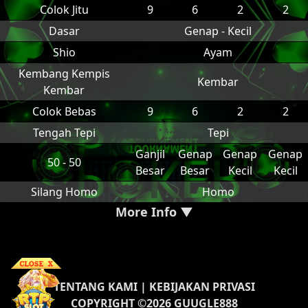
Colok Jitu
9
6
2
2
Dasar
Genap - Kecil
Shio
Ayam
Kembang Kempis
Kembar
Kembar
Colok Bebas
9
6
2
2
Tengah Tepi
Tepi
Ganjil
Genap
Genap
Genap
50 - 50
Besar
Besar
Kecil
Kecil
Silang Homo
Homo
More Info ▼
TENTANG KAMI
|
KEBIJAKAN PRIVASI
COPYRIGHT ©2026 GUUGLE888