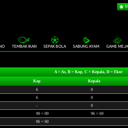
U
INO
TEMBAK IKAN
SEPAK BOLA
SABUNG AYAM
GAME MEJ
A = As, B = Kop, C = Kepala, D = Ekor
Kop
Kepala
6
0
6
0
-
0
90 = 09
96 = 69
06 = 60