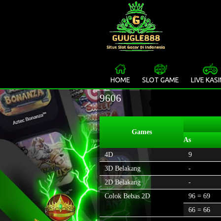
HOME
SLOT GAME
LIVE KAS
9606
Games
As
4D
9
3D Belakang
-
2D Belakang
-
Colok Bebas 2D
96 = 69
66 = 66