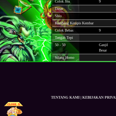
Colok Jitu
9
Dasar
Shio
Kembang Kempis Kembar
Colok Bebas
9
Tengah Tepi
50 - 50
Ganjil
Besar
Silang Homo
TENTANG KAMI
|
KEBIJAKAN PRIVA