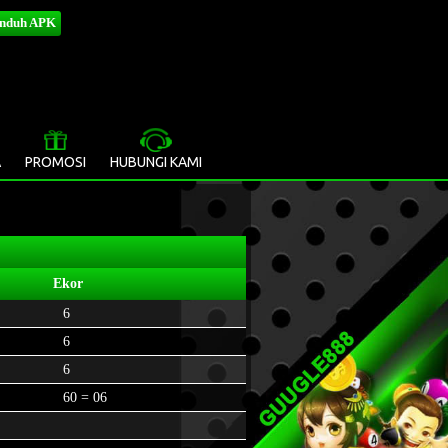
nduh APK
»
A
PROMOSI
HUBUNGI KAMI
Ekor
6
6
6
60 = 06