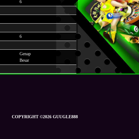
6
6
Genap
Besar
COPYRIGHT ©2026 GUUGLE888