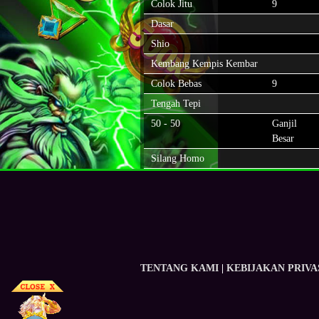
Colok Jitu
9
Dasar
Shio
Kembang Kempis Kembar
Colok Bebas
9
Tengah Tepi
50 - 50
Ganjil
Besar
Silang Homo
TENTANG KAMI
|
KEBIJAKAN PRIVA