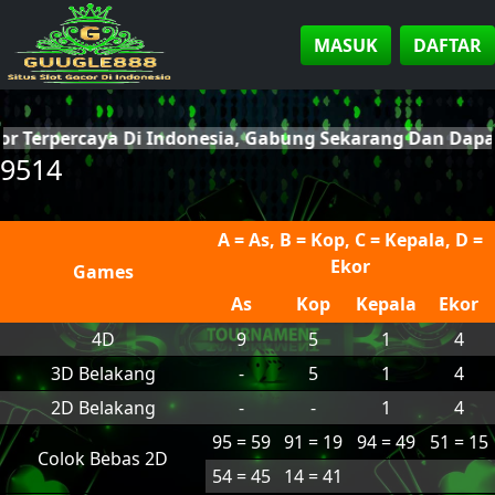
MASUK
DAFTAR
cor Terpercaya Di Indonesia, Gabung Sekarang Dan Dap
9514
A = As, B = Kop, C = Kepala, D =
Ekor
Games
As
Kop
Kepala
Ekor
4D
9
5
1
4
3D Belakang
-
5
1
4
2D Belakang
-
-
1
4
95 = 59
91 = 19
94 = 49
51 = 15
Colok Bebas 2D
54 = 45
14 = 41