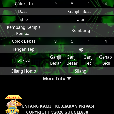
Colok Jitu
9
5
1
4
Dasar
Ganjil - Besar
Shio
Ular
Kembang Kempis
Kembang
Kembar
Colok Bebas
9
5
1
4
Tengah Tepi
Tepi
Ganjil
Ganjil
Ganjil
Genap
50 - 50
Besar
Besar
Kecil
Kecil
Silang Homo
Silang
More Info ▼
TENTANG KAMI
|
KEBIJAKAN PRIVASI
COPYRIGHT ©2026 GUUGLE888