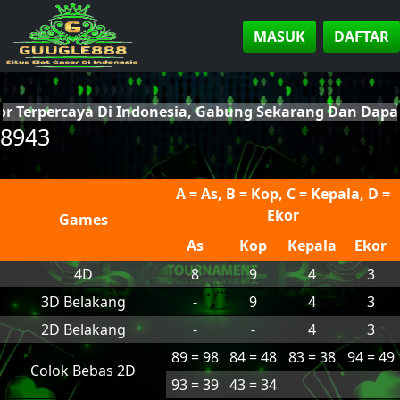
MASUK
DAFTAR
or Terpercaya Di Indonesia, Gabung Sekarang Dan Dap
8943
A = As, B = Kop, C = Kepala, D =
Ekor
Games
As
Kop
Kepala
Ekor
4D
8
9
4
3
3D Belakang
-
9
4
3
2D Belakang
-
-
4
3
89 = 98
84 = 48
83 = 38
94 = 49
Colok Bebas 2D
93 = 39
43 = 34