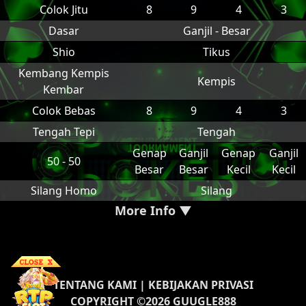
Colok Jitu
8
9
4
3
Dasar
Ganjil - Besar
Shio
Tikus
Kembang Kempis
Kempis
Kembar
Colok Bebas
8
9
4
3
Tengah Tepi
Tengah
Genap
Ganjil
Genap
Ganjil
50 - 50
Besar
Besar
Kecil
Kecil
Silang Homo
Silang
More Info ▼
TENTANG KAMI
|
KEBIJAKAN PRIVASI
COPYRIGHT ©2026 GUUGLE888