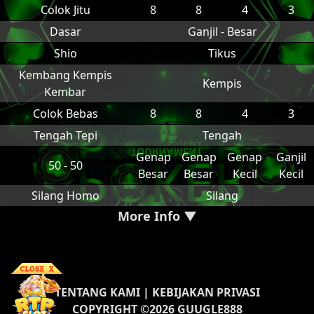
Colok Jitu
8
8
4
3
Dasar
Ganjil - Besar
Shio
Tikus
Kembang Kempis
Kempis
Kembar
Colok Bebas
8
8
4
3
Tengah Tepi
Tengah
Genap
Genap
Genap
Ganjil
50 - 50
Besar
Besar
Kecil
Kecil
Silang Homo
Silang
More Info ▼
TENTANG KAMI
|
KEBIJAKAN PRIVASI
COPYRIGHT ©2026 GUUGLE888