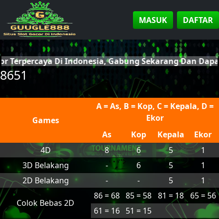
MASUK
DAFTAR
cor Terpercaya Di Indonesia, Gabung Sekarang Dan Dap
8651
A = As, B = Kop, C = Kepala, D =
Ekor
Games
As
Kop
Kepala
Ekor
4D
8
6
5
1
3D Belakang
-
6
5
1
2D Belakang
-
-
5
1
86 = 68
85 = 58
81 = 18
65 = 56
Colok Bebas 2D
61 = 16
51 = 15