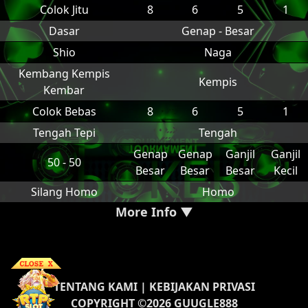
Colok Jitu
8
6
5
1
Dasar
Genap - Besar
Shio
Naga
Kembang Kempis
Kempis
Kembar
Colok Bebas
8
6
5
1
Tengah Tepi
Tengah
Genap
Genap
Ganjil
Ganjil
50 - 50
Besar
Besar
Besar
Kecil
Silang Homo
Homo
More Info ▼
TENTANG KAMI
|
KEBIJAKAN PRIVASI
COPYRIGHT ©2026 GUUGLE888