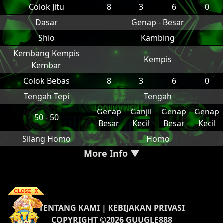
Colok Jitu
8
3
6
0
Dasar
Genap - Besar
Shio
Kambing
Kembang Kempis
Kempis
Kembar
Colok Bebas
8
3
6
0
Tengah Tepi
Tengah
Genap
Ganjil
Genap
Genap
50 - 50
Besar
Kecil
Besar
Kecil
Silang Homo
Homo
More Info ▼
TENTANG KAMI
|
KEBIJAKAN PRIVASI
COPYRIGHT ©2026 GUUGLE888