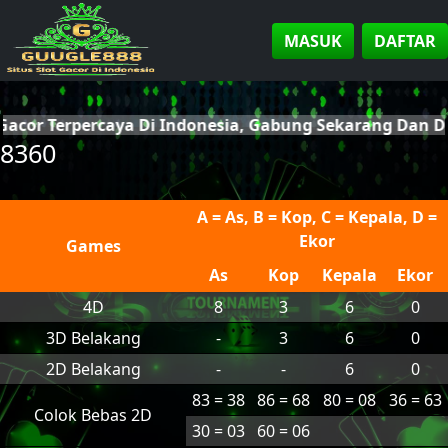
MASUK
DAFTAR
 Gacor Terpercaya Di Indonesia, Gabung Sekarang Dan 
8360
A = As, B = Kop, C = Kepala, D =
Ekor
Games
As
Kop
Kepala
Ekor
4D
8
3
6
0
3D Belakang
-
3
6
0
2D Belakang
-
-
6
0
83 = 38
86 = 68
80 = 08
36 = 63
Colok Bebas 2D
30 = 03
60 = 06