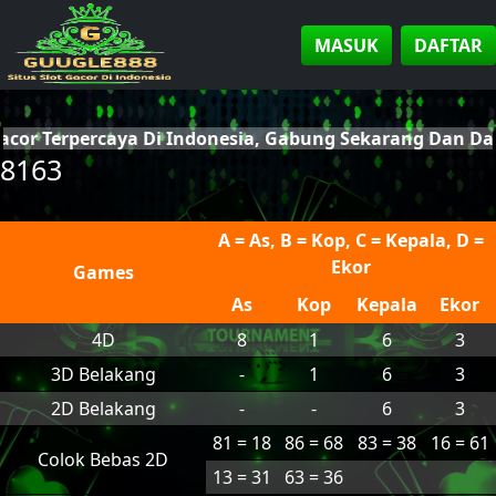
MASUK
DAFTAR
Gacor Terpercaya Di Indonesia, Gabung Sekarang Dan D
8163
A = As, B = Kop, C = Kepala, D =
Ekor
Games
As
Kop
Kepala
Ekor
4D
8
1
6
3
3D Belakang
-
1
6
3
2D Belakang
-
-
6
3
81 = 18
86 = 68
83 = 38
16 = 61
Colok Bebas 2D
13 = 31
63 = 36