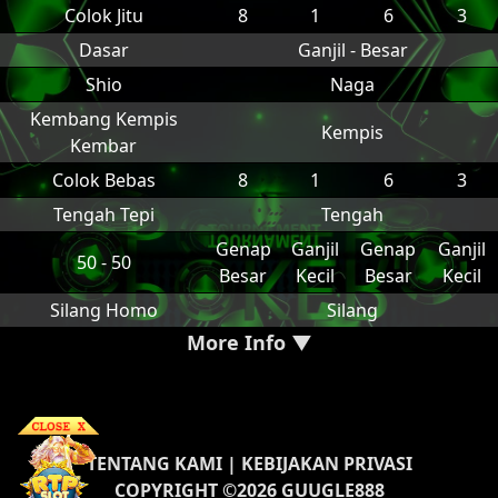
Colok Jitu
8
1
6
3
Dasar
Ganjil - Besar
Shio
Naga
Kembang Kempis
Kempis
Kembar
Colok Bebas
8
1
6
3
Tengah Tepi
Tengah
Genap
Ganjil
Genap
Ganjil
50 - 50
Besar
Kecil
Besar
Kecil
Silang Homo
Silang
More Info ▼
TENTANG KAMI
|
KEBIJAKAN PRIVASI
COPYRIGHT ©2026 GUUGLE888