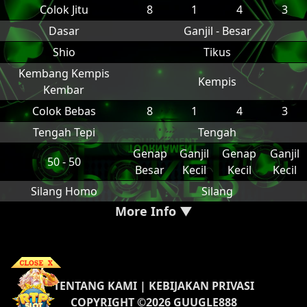
Colok Jitu
8
1
4
3
Dasar
Ganjil - Besar
Shio
Tikus
Kembang Kempis
Kempis
Kembar
Colok Bebas
8
1
4
3
Tengah Tepi
Tengah
Genap
Ganjil
Genap
Ganjil
50 - 50
Besar
Kecil
Kecil
Kecil
Silang Homo
Silang
More Info ▼
TENTANG KAMI
|
KEBIJAKAN PRIVASI
COPYRIGHT ©2026 GUUGLE888