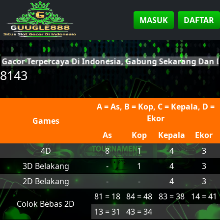
MASUK
DAFTAR
t Gacor Terpercaya Di Indonesia, Gabung Sekarang Dan
8143
A = As, B = Kop, C = Kepala, D =
Ekor
Games
As
Kop
Kepala
Ekor
4D
8
1
4
3
3D Belakang
-
1
4
3
2D Belakang
-
-
4
3
81 = 18
84 = 48
83 = 38
14 = 41
Colok Bebas 2D
13 = 31
43 = 34