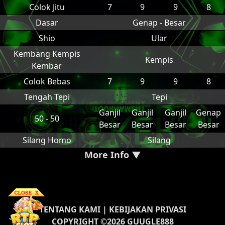
Colok Jitu
7
9
9
8
Dasar
Genap - Besar
Shio
Ular
Kembang Kempis
Kempis
Kembar
Colok Bebas
7
9
9
8
Tengah Tepi
Tepi
Ganjil
Ganjil
Ganjil
Genap
50 - 50
Besar
Besar
Besar
Besar
Silang Homo
Silang
More Info ▼
TENTANG KAMI
|
KEBIJAKAN PRIVASI
COPYRIGHT ©2026 GUUGLE888