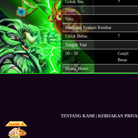
Colok Jitu
7
Dasar
Shio
Kembang Kempis Kembar
Colok Bebas
7
Tengah Tepi
50 - 50
Ganjil
Besar
Silang Homo
TENTANG KAMI
|
KEBIJAKAN PRIVA