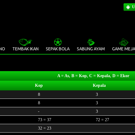
U
INO
TEMBAK IKAN
SEPAK BOLA
SABUNG AYAM
GAME MEJ
A = As, B = Kop, C = Kepala, D = Ekor
Kop
Kepala
8
3
8
3
-
3
73 = 37
72 = 27
32 = 23