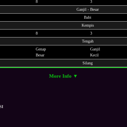
8
3
Ganjil - Besar
Babi
Kempis
8
3
Tengah
Genap
Ganjil
Besar
Kecil
Silang
More Info ▼
SI