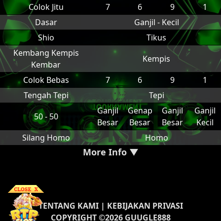
Colok Jitu
7
6
9
1
Dasar
Ganjil - Kecil
Shio
Tikus
Kembang Kempis
Kempis
Kembar
Colok Bebas
7
6
9
1
Tengah Tepi
Tepi
Ganjil
Genap
Ganjil
Ganjil
50 - 50
Besar
Besar
Besar
Kecil
Silang Homo
Homo
More Info ▼
TENTANG KAMI
|
KEBIJAKAN PRIVASI
COPYRIGHT ©2026 GUUGLE888