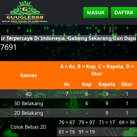
MASUK
DAFTAR
cor Terpercaya Di Indonesia, Gabung Sekarang Dan Dap
7691
A = As, B = Kop, C = Kepala, D =
Ekor
Games
As
Kop
Kepala
Ekor
4D
7
6
9
1
3D Belakang
-
6
9
1
2D Belakang
-
-
9
1
76 = 67
79 = 97
71 = 17
69 = 96
Colok Bebas 2D
61 = 16
91 = 19