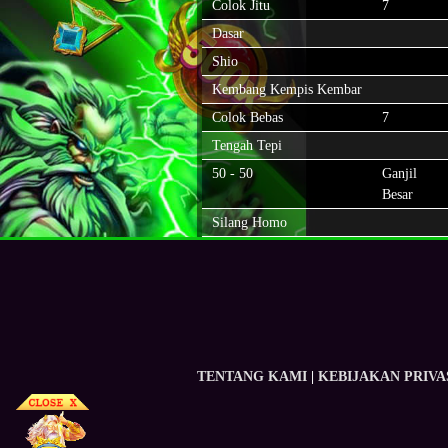
Colok Jitu
7
Dasar
Shio
Kembang Kempis Kembar
Colok Bebas
7
Tengah Tepi
50 - 50
Ganjil
Besar
Silang Homo
TENTANG KAMI
|
KEBIJAKAN PRIVA