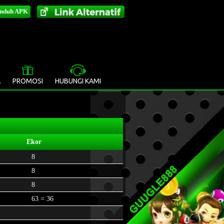
nduh APK
»
A
PROMOSI
HUBUNGI KAMI
Ekor
8
8
8
63 = 36