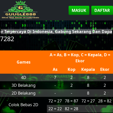
MASUK
DAFTAR
or Terpercaya Di Indonesia, Gabung Sekarang Dan Dap
7282
A = As, B = Kop, C = Kepala, D =
Ekor
Games
As
Kop
Kepala
Ekor
4D
7
2
8
2
3D Belakang
-
2
8
2
2D Belakang
-
-
8
2
72 = 27
78 = 87
72 = 27
28 = 82
Colok Bebas 2D
22 = 22
82 = 28