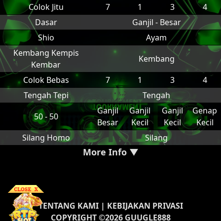
Colok Jitu
7
1
3
4
Dasar
Ganjil - Besar
Shio
Ayam
Kembang Kempis
Kembang
Kembar
Colok Bebas
7
1
3
4
Tengah Tepi
Tengah
Ganjil
Ganjil
Ganjil
Genap
50 - 50
Besar
Kecil
Kecil
Kecil
Silang Homo
Silang
More Info ▼
TENTANG KAMI
|
KEBIJAKAN PRIVASI
COPYRIGHT ©2026 GUUGLE888