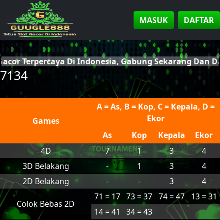
MASUK
DAFTAR
Gacor Terpercaya Di Indonesia, Gabung Sekarang Dan 
7134
A = As, B = Kop, C = Kepala, D =
Ekor
Games
As
Kop
Kepala
Ekor
4D
7
1
3
4
3D Belakang
-
1
3
4
2D Belakang
-
-
3
4
71 = 17
73 = 37
74 = 47
13 = 31
Colok Bebas 2D
14 = 41
34 = 43