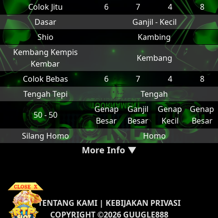
Colok Jitu
6
7
4
8
Dasar
Ganjil - Kecil
Shio
Kambing
Kembang Kempis
Kembang
Kembar
Colok Bebas
6
7
4
8
Tengah Tepi
Tengah
Genap
Ganjil
Genap
Genap
50 - 50
Besar
Besar
Kecil
Besar
Silang Homo
Homo
More Info ▼
TENTANG KAMI
|
KEBIJAKAN PRIVASI
COPYRIGHT ©2026 GUUGLE888