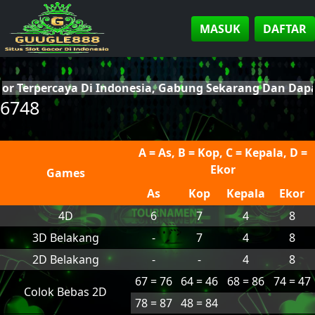
MASUK
DAFTAR
cor Terpercaya Di Indonesia, Gabung Sekarang Dan Da
6748
A = As, B = Kop, C = Kepala, D =
Ekor
Games
As
Kop
Kepala
Ekor
4D
6
7
4
8
3D Belakang
-
7
4
8
2D Belakang
-
-
4
8
67 = 76
64 = 46
68 = 86
74 = 47
Colok Bebas 2D
78 = 87
48 = 84