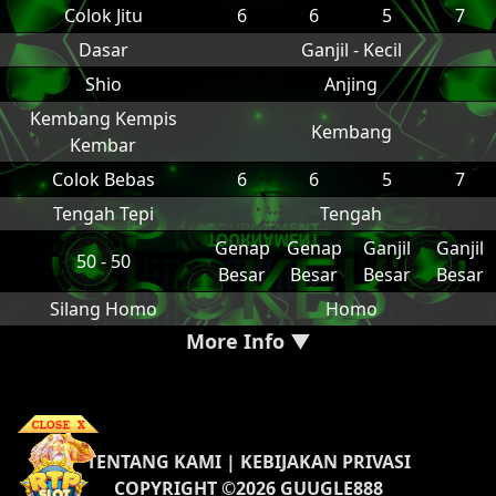
Colok Jitu
6
6
5
7
Dasar
Ganjil - Kecil
Shio
Anjing
Kembang Kempis
Kembang
Kembar
Colok Bebas
6
6
5
7
Tengah Tepi
Tengah
Genap
Genap
Ganjil
Ganjil
50 - 50
Besar
Besar
Besar
Besar
Silang Homo
Homo
More Info ▼
TENTANG KAMI
|
KEBIJAKAN PRIVASI
COPYRIGHT ©2026 GUUGLE888