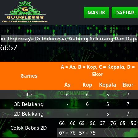
MASUK
DAFTAR
cor Terpercaya Di Indonesia, Gabung Sekarang Dan Da
6657
A = As, B = Kop, C = Kepala, D =
Ekor
Games
As
Kop
Kepala
Ekor
4D
6
6
5
7
3D Belakang
-
6
5
7
2D Belakang
-
-
5
7
66 = 66
65 = 56
67 = 76
65 = 56
Colok Bebas 2D
67 = 76
57 = 75