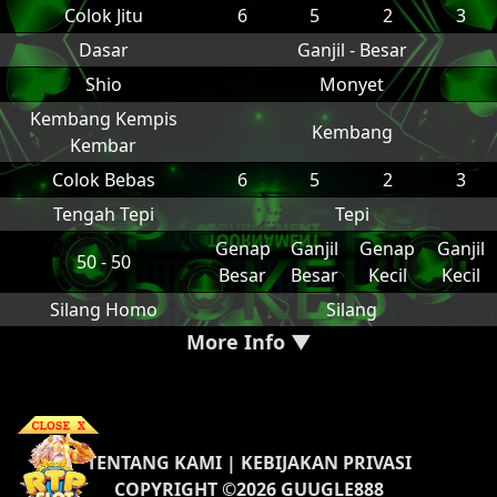
Colok Jitu
6
5
2
3
Dasar
Ganjil - Besar
Shio
Monyet
Kembang Kempis
Kembang
Kembar
Colok Bebas
6
5
2
3
Tengah Tepi
Tepi
Genap
Ganjil
Genap
Ganjil
50 - 50
Besar
Besar
Kecil
Kecil
Silang Homo
Silang
More Info ▼
TENTANG KAMI
|
KEBIJAKAN PRIVASI
COPYRIGHT ©2026 GUUGLE888