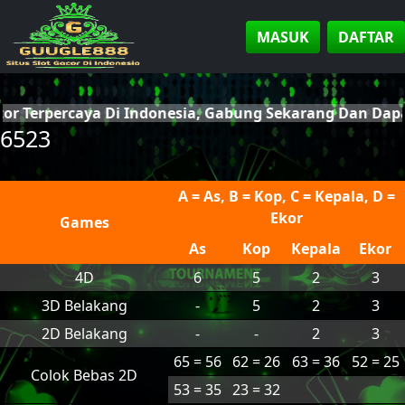
MASUK
DAFTAR
cor Terpercaya Di Indonesia, Gabung Sekarang Dan Da
6523
A = As, B = Kop, C = Kepala, D =
Ekor
Games
As
Kop
Kepala
Ekor
4D
6
5
2
3
3D Belakang
-
5
2
3
2D Belakang
-
-
2
3
65 = 56
62 = 26
63 = 36
52 = 25
Colok Bebas 2D
53 = 35
23 = 32