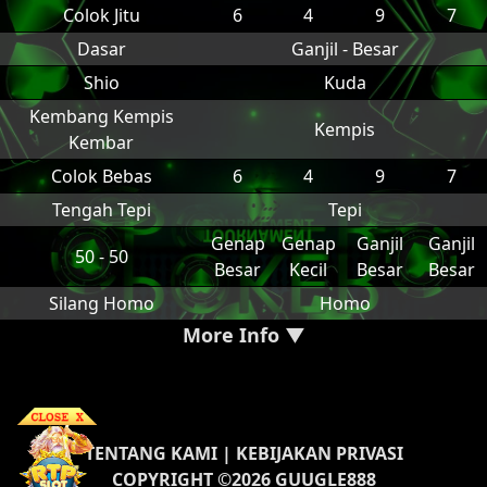
Colok Jitu
6
4
9
7
Dasar
Ganjil - Besar
Shio
Kuda
Kembang Kempis
Kempis
Kembar
Colok Bebas
6
4
9
7
Tengah Tepi
Tepi
Genap
Genap
Ganjil
Ganjil
50 - 50
Besar
Kecil
Besar
Besar
Silang Homo
Homo
More Info ▼
TENTANG KAMI
|
KEBIJAKAN PRIVASI
COPYRIGHT ©2026 GUUGLE888