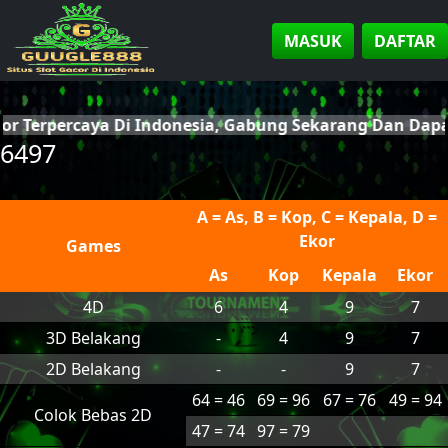
MASUK
DAFTAR
cor Terpercaya Di Indonesia, Gabung Sekarang Dan Da
6497
A = As, B = Kop, C = Kepala, D =
Ekor
Games
As
Kop
Kepala
Ekor
4D
6
4
9
7
3D Belakang
-
4
9
7
2D Belakang
-
-
9
7
64 = 46
69 = 96
67 = 76
49 = 94
Colok Bebas 2D
47 = 74
97 = 79