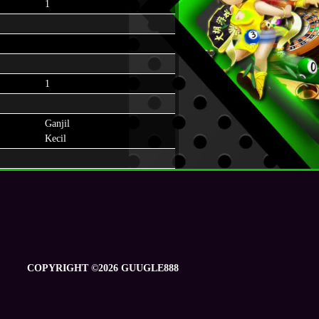
1
1
Ganjil
Kecil
COPYRIGHT ©2026 GUUGLE888