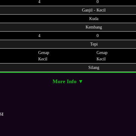
4
0
Ganjil - Kecil
Kuda
Kembang
4
0
Tepi
Genap
Genap
Kecil
Kecil
Silang
More Info ▼
SI