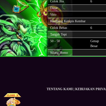
Colok Jitu
6
Dasar
Shio
Kembang Kempis Kembar
Colok Bebas
6
Tengah Tepi
50 - 50
Genap
Besar
Silang Homo
TENTANG KAMI
|
KEBIJAKAN PRIVA