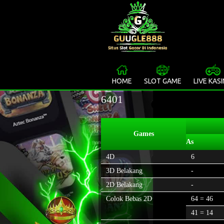
HOME
SLOT GAME
LIVE KAS
6401
Games
As
4D
6
3D Belakang
-
2D Belakang
-
Colok Bebas 2D
64 = 46
41 = 14