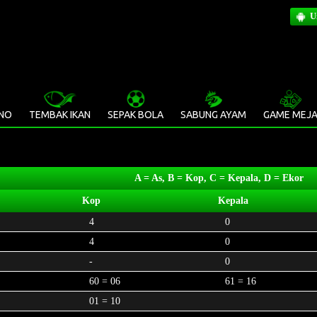
U
INO
TEMBAK IKAN
SEPAK BOLA
SABUNG AYAM
GAME MEJ
A = As, B = Kop, C = Kepala, D = Ekor
Kop
Kepala
4
0
4
0
-
0
60 = 06
61 = 16
01 = 10