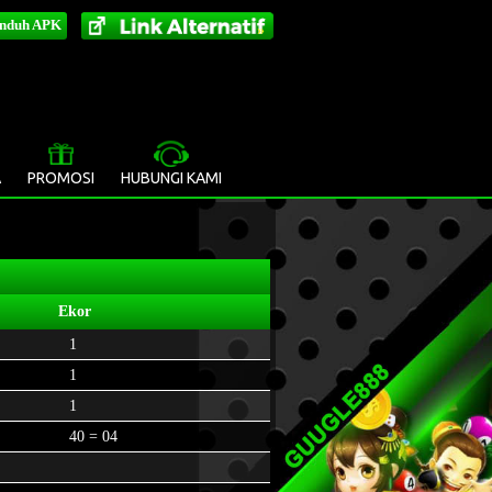
nduh APK
»
A
PROMOSI
HUBUNGI KAMI
Ekor
1
1
1
40 = 04