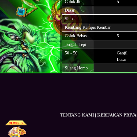
Colok Jitu
5
Dasar
Shio
Kembang Kempis Kembar
Colok Bebas
5
Tengah Tepi
50 - 50
Ganjil
Besar
Silang Homo
TENTANG KAMI
|
KEBIJAKAN PRIVA