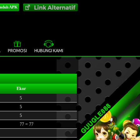
nduh APK
»
A
PROMOSI
HUBUNGI KAMI
Ekor
5
5
5
77 = 77