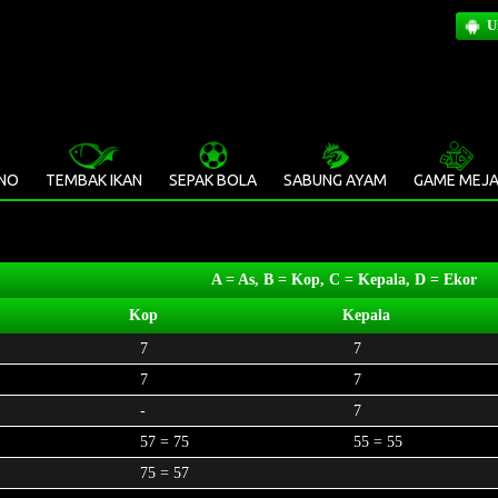
U
INO
TEMBAK IKAN
SEPAK BOLA
SABUNG AYAM
GAME MEJ
A = As, B = Kop, C = Kepala, D = Ekor
Kop
Kepala
7
7
7
7
-
7
57 = 75
55 = 55
75 = 57