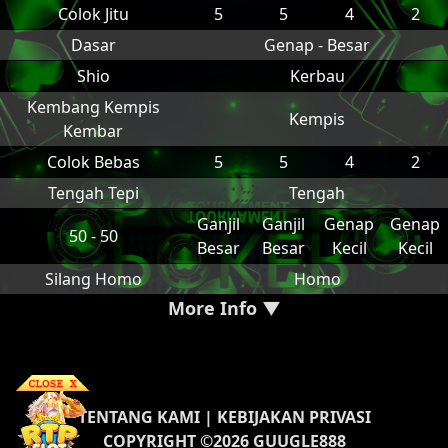
Colok Jitu
5
5
4
2
Dasar
Genap - Besar
Shio
Kerbau
Kembang Kempis
Kempis
Kembar
Colok Bebas
5
5
4
2
Tengah Tepi
Tengah
Ganjil
Ganjil
Genap
Genap
50 - 50
Besar
Besar
Kecil
Kecil
Silang Homo
Homo
More Info ▼
TENTANG KAMI
|
KEBIJAKAN PRIVASI
COPYRIGHT ©2026 GUUGLE888