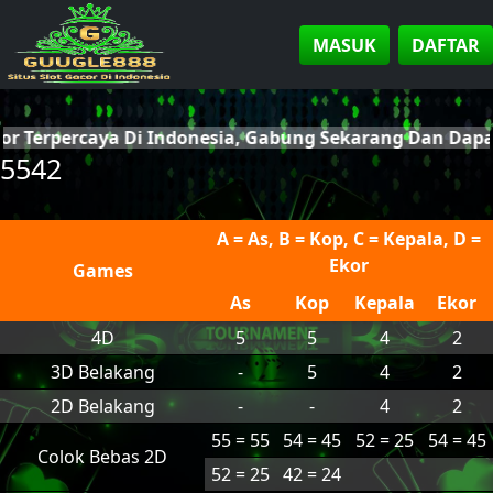
MASUK
DAFTAR
cor Terpercaya Di Indonesia, Gabung Sekarang Dan Da
5542
A = As, B = Kop, C = Kepala, D =
Ekor
Games
As
Kop
Kepala
Ekor
4D
5
5
4
2
3D Belakang
-
5
4
2
2D Belakang
-
-
4
2
55 = 55
54 = 45
52 = 25
54 = 45
Colok Bebas 2D
52 = 25
42 = 24