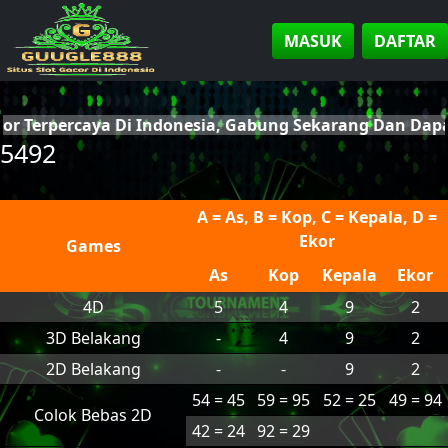
MASUK
DAFTAR
cor Terpercaya Di Indonesia, Gabung Sekarang Dan Da
5492
A = As, B = Kop, C = Kepala, D =
Ekor
Games
As
Kop
Kepala
Ekor
4D
5
4
9
2
3D Belakang
-
4
9
2
2D Belakang
-
-
9
2
54 = 45
59 = 95
52 = 25
49 = 94
Colok Bebas 2D
42 = 24
92 = 29