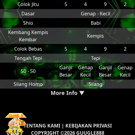
Colok Jitu
5
4
9
2
Dasar
Genap - Kecil
Shio
Babi
Kembang Kempis
Kempis
Kembar
Colok Bebas
5
4
9
2
Tengah Tepi
Tepi
Ganjil
Genap
Ganjil
Genap
50 - 50
Besar
Kecil
Besar
Kecil
Silang Homo
Silang
More Info ▼
TENTANG KAMI
|
KEBIJAKAN PRIVASI
COPYRIGHT ©2026 GUUGLE888