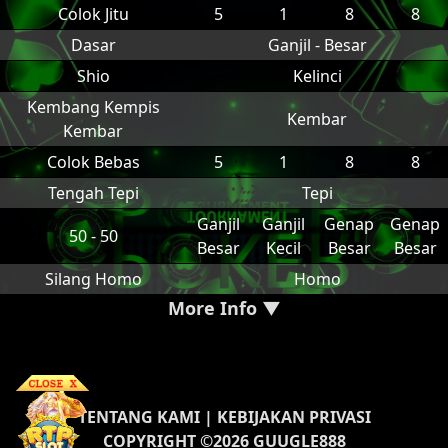
Colok Jitu
5
1
8
8
Dasar
Ganjil - Besar
Shio
Kelinci
Kembang Kempis
Kembar
Kembar
Colok Bebas
5
1
8
8
Tengah Tepi
Tepi
Ganjil
Ganjil
Genap
Genap
50 - 50
Besar
Kecil
Besar
Besar
Silang Homo
Homo
More Info ▼
TENTANG KAMI
|
KEBIJAKAN PRIVASI
COPYRIGHT ©2026 GUUGLE888