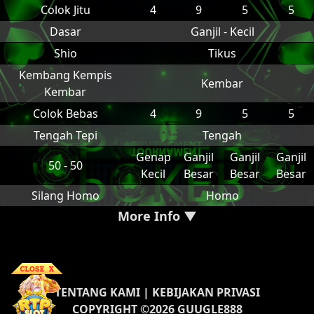
Colok Jitu
4
9
5
5
Dasar
Ganjil - Kecil
Shio
Tikus
Kembang Kempis
Kembar
Kembar
Colok Bebas
4
9
5
5
Tengah Tepi
Tengah
Genap
Ganjil
Ganjil
Ganjil
50 - 50
Kecil
Besar
Besar
Besar
Silang Homo
Homo
More Info ▼
TENTANG KAMI
|
KEBIJAKAN PRIVASI
COPYRIGHT ©2026 GUUGLE888