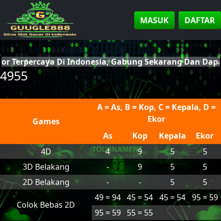
MASUK
DAFTAR
cor Terpercaya Di Indonesia, Gabung Sekarang Dan Da
4955
A = As, B = Kop, C = Kepala, D =
Ekor
Games
As
Kop
Kepala
Ekor
4D
4
9
5
5
3D Belakang
-
9
5
5
2D Belakang
-
-
5
5
49 = 94
45 = 54
45 = 54
95 = 59
Colok Bebas 2D
95 = 59
55 = 55