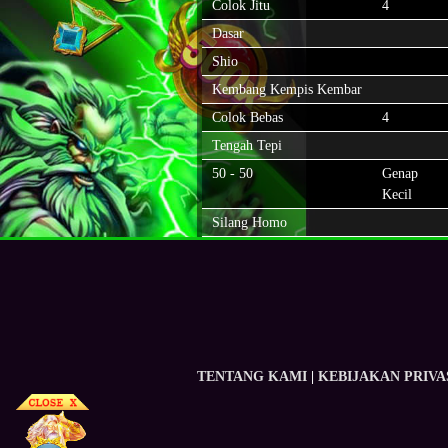
Colok Jitu
4
Dasar
Shio
Kembang Kempis Kembar
Colok Bebas
4
Tengah Tepi
50 - 50
Genap
Kecil
Silang Homo
TENTANG KAMI
|
KEBIJAKAN PRIVA