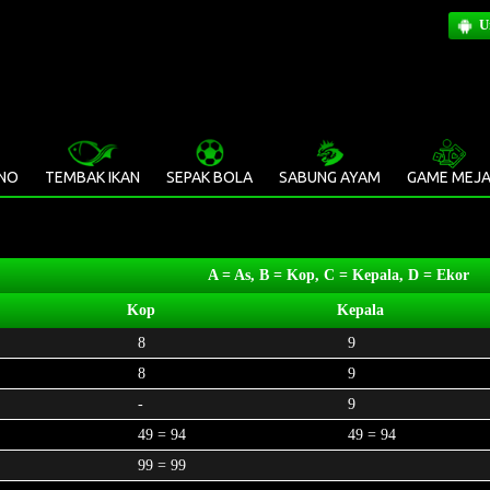
U
INO
TEMBAK IKAN
SEPAK BOLA
SABUNG AYAM
GAME MEJ
A = As, B = Kop, C = Kepala, D = Ekor
Kop
Kepala
8
9
8
9
-
9
49 = 94
49 = 94
99 = 99