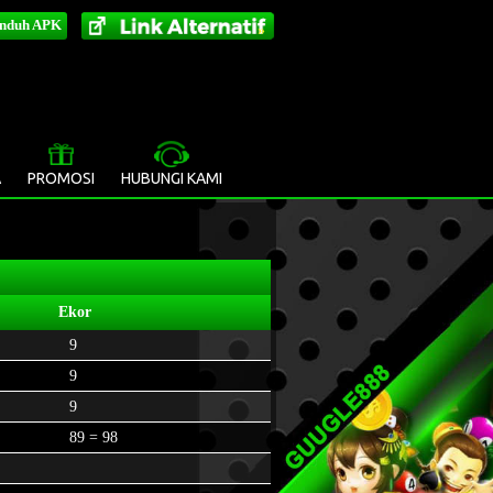
nduh APK
»
A
PROMOSI
HUBUNGI KAMI
Ekor
9
9
9
89 = 98