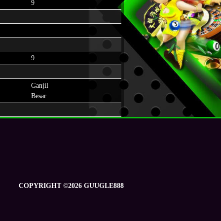
9
9
Ganjil
Besar
COPYRIGHT ©2026 GUUGLE888