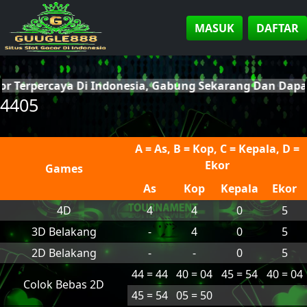
MASUK
DAFTAR
cor Terpercaya Di Indonesia, Gabung Sekarang Dan Dap
4405
A = As, B = Kop, C = Kepala, D =
Ekor
Games
As
Kop
Kepala
Ekor
4D
4
4
0
5
3D Belakang
-
4
0
5
2D Belakang
-
-
0
5
44 = 44
40 = 04
45 = 54
40 = 04
Colok Bebas 2D
45 = 54
05 = 50