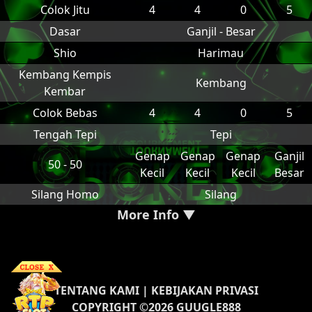
Colok Jitu
4
4
0
5
Dasar
Ganjil - Besar
Shio
Harimau
Kembang Kempis
Kembang
Kembar
Colok Bebas
4
4
0
5
Tengah Tepi
Tepi
Genap
Genap
Genap
Ganjil
50 - 50
Kecil
Kecil
Kecil
Besar
Silang Homo
Silang
More Info ▼
TENTANG KAMI
|
KEBIJAKAN PRIVASI
COPYRIGHT ©2026 GUUGLE888