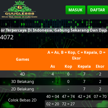
MASUK
DAFTAR
cor Terpercaya Di Indonesia, Gabung Sekarang Dan Da
4072
A = As, B = Kop, C = Kepala, D =
Ekor
Games
As
Kop
Kepala
Ekor
4D
4
0
7
2
3D Belakang
-
0
7
2
2D Belakang
-
-
7
2
40 = 04
47 = 74
42 = 24
07 = 70
Colok Bebas 2D
02 = 20
72 = 27