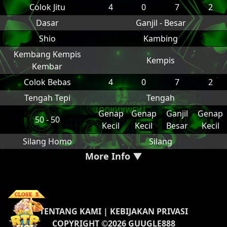
Colok Jitu
4
0
7
2
Dasar
Ganjil - Besar
Shio
Kambing
Kembang Kempis
Kempis
Kembar
Colok Bebas
4
0
7
2
Tengah Tepi
Tengah
Genap
Genap
Ganjil
Genap
50 - 50
Kecil
Kecil
Besar
Kecil
Silang Homo
Silang
More Info ▼
TENTANG KAMI
|
KEBIJAKAN PRIVASI
COPYRIGHT ©2026 GUUGLE888