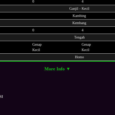
0
4
Ganjil - Kecil
Kambing
Kembang
0
4
Tengah
Genap
Genap
Kecil
Kecil
Homo
More Info ▼
SI