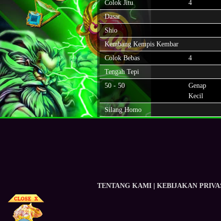
Colok Jitu
4
Dasar
Shio
Kembang Kempis Kembar
Colok Bebas
4
Tengah Tepi
50 - 50
Genap
Kecil
Silang Homo
TENTANG KAMI
|
KEBIJAKAN PRIVA