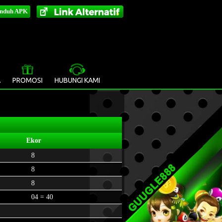
nduh APK
»
A
PROMOSI
HUBUNGI KAMI
Ekor
8
8
8
04 = 40