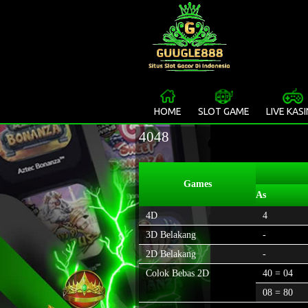
HOME
SLOT GAME
LIVE KAS
4048
Games
As
4D
4
3D Belakang
-
2D Belakang
-
Colok Bebas 2D
40 = 04
08 = 80