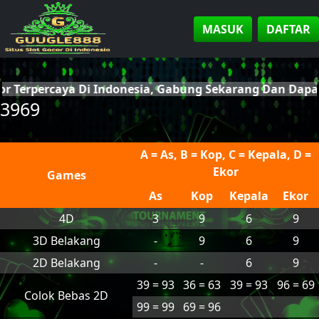
MASUK
DAFTAR
or Terpercaya Di Indonesia, Gabung Sekarang Dan Dap
3969
A = As, B = Kop, C = Kepala, D =
Ekor
Games
As
Kop
Kepala
Ekor
4D
3
9
6
9
3D Belakang
-
9
6
9
2D Belakang
-
-
6
9
39 = 93
36 = 63
39 = 93
96 = 69
Colok Bebas 2D
99 = 99
69 = 96