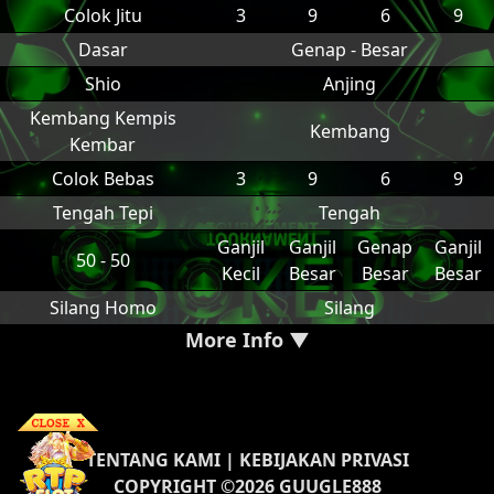
Colok Jitu
3
9
6
9
Dasar
Genap - Besar
Shio
Anjing
Kembang Kempis
Kembang
Kembar
Colok Bebas
3
9
6
9
Tengah Tepi
Tengah
Ganjil
Ganjil
Genap
Ganjil
50 - 50
Kecil
Besar
Besar
Besar
Silang Homo
Silang
More Info ▼
TENTANG KAMI
|
KEBIJAKAN PRIVASI
COPYRIGHT ©2026 GUUGLE888