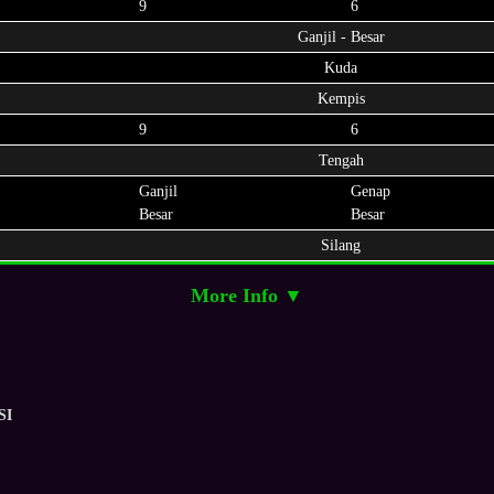
9
6
Ganjil - Besar
Kuda
Kempis
9
6
Tengah
Ganjil
Genap
Besar
Besar
Silang
More Info ▼
SI