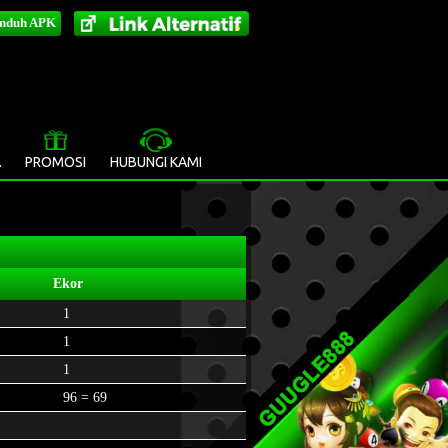
nduh APK
»
A
PROMOSI
HUBUNGI KAMI
Ekor
1
1
1
96 = 69