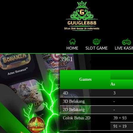
HOME
SLOT GAME
LIVE KAS
3961
Games
As
4D
3
3D Belakang
-
2D Belakang
-
Colok Bebas 2D
39 = 93
91 = 19