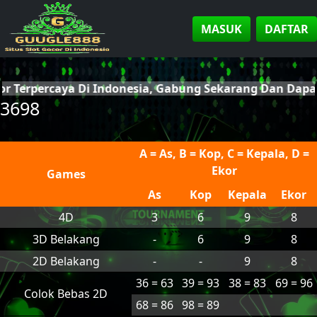
MASUK
DAFTAR
or Terpercaya Di Indonesia, Gabung Sekarang Dan Dap
3698
A = As, B = Kop, C = Kepala, D =
Ekor
Games
As
Kop
Kepala
Ekor
4D
3
6
9
8
3D Belakang
-
6
9
8
2D Belakang
-
-
9
8
36 = 63
39 = 93
38 = 83
69 = 96
Colok Bebas 2D
68 = 86
98 = 89