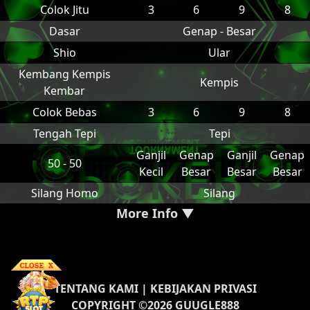
Colok Jitu
3
6
9
8
Dasar
Genap - Besar
Shio
Ular
Kembang Kempis
Kempis
Kembar
Colok Bebas
3
6
9
8
Tengah Tepi
Tepi
Ganjil
Genap
Ganjil
Genap
50 - 50
Kecil
Besar
Besar
Besar
Silang Homo
Silang
More Info ▼
TENTANG KAMI
|
KEBIJAKAN PRIVASI
COPYRIGHT ©2026 GUUGLE888