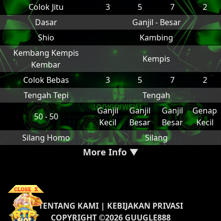
Colok Jitu
3
5
7
2
Dasar
Ganjil - Besar
Shio
Kambing
Kembang Kempis
Kempis
Kembar
Colok Bebas
3
5
7
2
Tengah Tepi
Tengah
Ganjil
Ganjil
Ganjil
Genap
50 - 50
Kecil
Besar
Besar
Kecil
Silang Homo
Silang
More Info ▼
TENTANG KAMI
|
KEBIJAKAN PRIVASI
COPYRIGHT ©2026 GUUGLE888