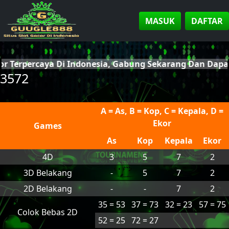
MASUK
DAFTAR
or Terpercaya Di Indonesia, Gabung Sekarang Dan Dap
3572
A = As, B = Kop, C = Kepala, D =
Ekor
Games
As
Kop
Kepala
Ekor
4D
3
5
7
2
3D Belakang
-
5
7
2
2D Belakang
-
-
7
2
35 = 53
37 = 73
32 = 23
57 = 75
Colok Bebas 2D
52 = 25
72 = 27