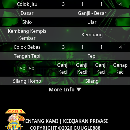
Colok Jitu
3
1
1
4
Dasar
Ganjil - Besar
Shio
Ular
Kembang Kempis
Kembang
Kembar
Colok Bebas
3
1
1
4
Tengah Tepi
Tepi
Ganjil
Ganjil
Ganjil
Genap
50 - 50
Kecil
Kecil
Kecil
Kecil
Silang Homo
Silang
More Info ▼
TENTANG KAMI
|
KEBIJAKAN PRIVASI
COPYRIGHT ©2026 GUUGLE888