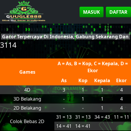
MASUK
DAFTAR
t Gacor Terpercaya Di Indonesia, Gabung Sekarang Da
3114
A = As, B = Kop, C = Kepala, D =
Ekor
Games
As
Kop
Kepala
Ekor
4D
3
1
1
4
3D Belakang
-
1
1
4
2D Belakang
-
-
1
4
31 = 13
31 = 13
34 = 43
11 = 11
Colok Bebas 2D
14 = 41
14 = 41