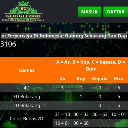
MASUK
DAFTAR
cor Terpercaya Di Indonesia, Gabung Sekarang Dan Da
3106
A = As, B = Kop, C = Kepala, D =
Ekor
Games
As
Kop
Kepala
Ekor
4D
3
1
0
6
3D Belakang
-
1
0
6
2D Belakang
-
-
0
6
31 = 13
30 = 03
36 = 63
10 = 01
Colok Bebas 2D
16 = 61
06 = 60