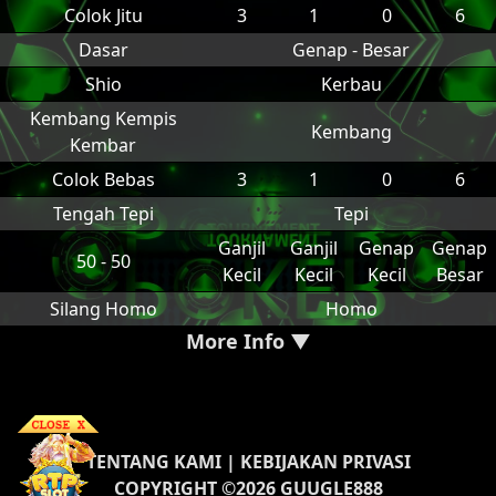
Colok Jitu
3
1
0
6
Dasar
Genap - Besar
Shio
Kerbau
Kembang Kempis
Kembang
Kembar
Colok Bebas
3
1
0
6
Tengah Tepi
Tepi
Ganjil
Ganjil
Genap
Genap
50 - 50
Kecil
Kecil
Kecil
Besar
Silang Homo
Homo
More Info ▼
TENTANG KAMI
|
KEBIJAKAN PRIVASI
COPYRIGHT ©2026 GUUGLE888