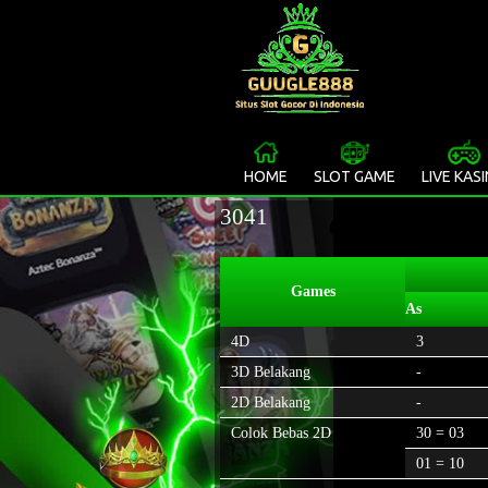
HOME
SLOT GAME
LIVE KAS
3041
Games
As
4D
3
3D Belakang
-
2D Belakang
-
Colok Bebas 2D
30 = 03
01 = 10