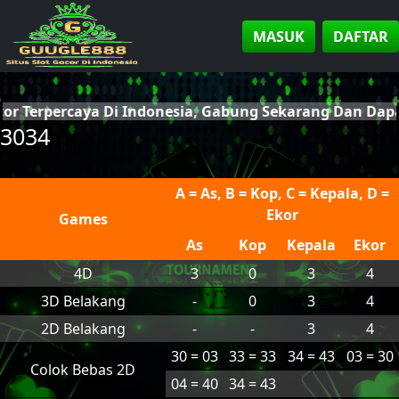
MASUK
DAFTAR
cor Terpercaya Di Indonesia, Gabung Sekarang Dan Da
3034
A = As, B = Kop, C = Kepala, D =
Ekor
Games
As
Kop
Kepala
Ekor
4D
3
0
3
4
3D Belakang
-
0
3
4
2D Belakang
-
-
3
4
30 = 03
33 = 33
34 = 43
03 = 30
Colok Bebas 2D
04 = 40
34 = 43