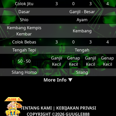
Colok Jitu
3
0
3
4
Dasar
Ganjil - Besar
Shio
Ayam
Kembang Kempis
Kembang
Kembar
Colok Bebas
3
0
3
4
Tengah Tepi
Tengah
Ganjil
Genap
Ganjil
Genap
50 - 50
Kecil
Kecil
Kecil
Kecil
Silang Homo
Silang
More Info ▼
TENTANG KAMI
|
KEBIJAKAN PRIVASI
COPYRIGHT ©2026 GUUGLE888