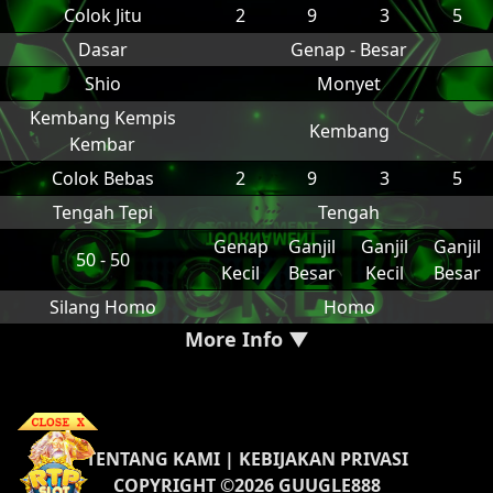
Colok Jitu
2
9
3
5
Dasar
Genap - Besar
Shio
Monyet
Kembang Kempis
Kembang
Kembar
Colok Bebas
2
9
3
5
Tengah Tepi
Tengah
Genap
Ganjil
Ganjil
Ganjil
50 - 50
Kecil
Besar
Kecil
Besar
Silang Homo
Homo
More Info ▼
TENTANG KAMI
|
KEBIJAKAN PRIVASI
COPYRIGHT ©2026 GUUGLE888