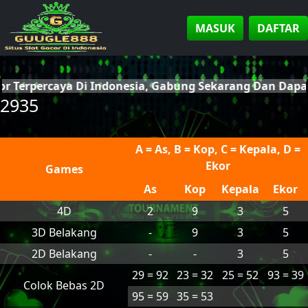
MASUK
DAFTAR
or Terpercaya Di Indonesia, Gabung Sekarang Dan Dap
2935
A = As, B = Kop, C = Kepala, D =
Ekor
Games
As
Kop
Kepala
Ekor
4D
2
9
3
5
3D Belakang
-
9
3
5
2D Belakang
-
-
3
5
29 = 92
23 = 32
25 = 52
93 = 39
Colok Bebas 2D
95 = 59
35 = 53