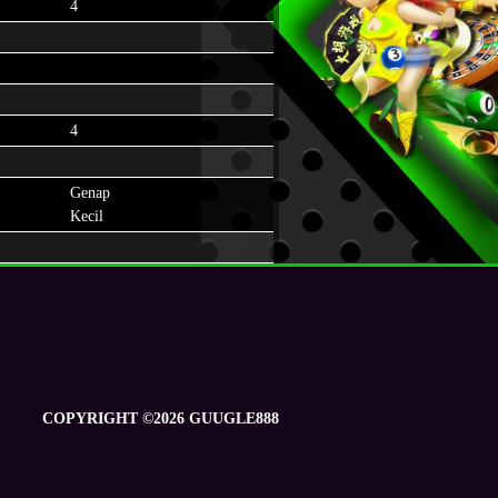
4
4
Genap
Kecil
COPYRIGHT ©2026 GUUGLE888