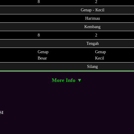
8
2
Genap - Kecil
Harimau
Kembang
8
2
Tengah
Genap
Genap
Besar
Kecil
Silang
More Info ▼
SI