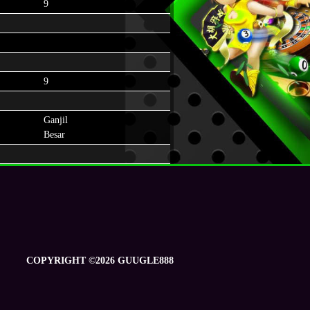
9
9
Ganjil
Besar
COPYRIGHT ©2026 GUUGLE888