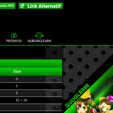
nduh APK
»
A
PROMOSI
HUBUNGI KAMI
Ekor
9
9
9
82 = 28