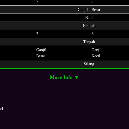
7
3
Ganjil - Besar
Babi
Kempis
7
3
Tengah
Ganjil
Ganjil
Besar
Kecil
Silang
More Info ▼
SI