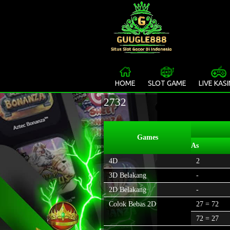
HOME
SLOT GAME
LIVE KAS
2732
Games
As
4D
2
3D Belakang
-
2D Belakang
-
Colok Bebas 2D
27 = 72
72 = 27