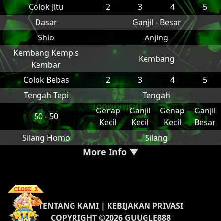
Colok Jitu
2
3
4
5
Dasar
Ganjil - Besar
Shio
Anjing
Kembang Kempis
Kembang
Kembar
Colok Bebas
2
3
4
5
Tengah Tepi
Tengah
Genap
Ganjil
Genap
Ganjil
50 - 50
Kecil
Kecil
Kecil
Besar
Silang Homo
Silang
More Info ▼
TENTANG KAMI
|
KEBIJAKAN PRIVASI
COPYRIGHT ©2026 GUUGLE888