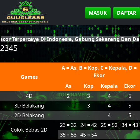
MASUK
DAFTAR
acor Terpercaya Di Indonesia, Gabung Sekarang Dan D
2345
A = As, B = Kop, C = Kepala, D =
Ekor
Games
As
Kop
Kepala
Ekor
4D
2
3
4
5
3D Belakang
-
3
4
5
2D Belakang
-
-
4
5
23 = 32
24 = 42
25 = 52
34 = 43
Colok Bebas 2D
35 = 53
45 = 54