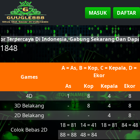
MASUK
DAFTAR
cor Terpercaya Di Indonesia, Gabung Sekarang Dan Da
1848
A = As, B = Kop, C = Kepala, D =
Ekor
Games
As
Kop
Kepala
Ekor
4D
1
8
4
8
3D Belakang
-
8
4
8
2D Belakang
-
-
4
8
18 = 81
14 = 41
18 = 81
84 = 48
Colok Bebas 2D
88 = 88
48 = 84