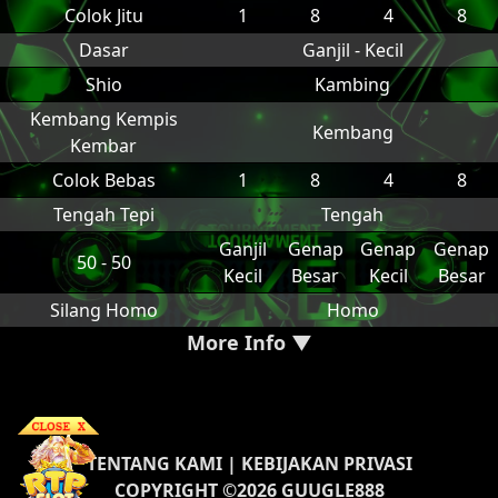
Colok Jitu
1
8
4
8
Dasar
Ganjil - Kecil
Shio
Kambing
Kembang Kempis
Kembang
Kembar
Colok Bebas
1
8
4
8
Tengah Tepi
Tengah
Ganjil
Genap
Genap
Genap
50 - 50
Kecil
Besar
Kecil
Besar
Silang Homo
Homo
More Info ▼
TENTANG KAMI
|
KEBIJAKAN PRIVASI
COPYRIGHT ©2026 GUUGLE888