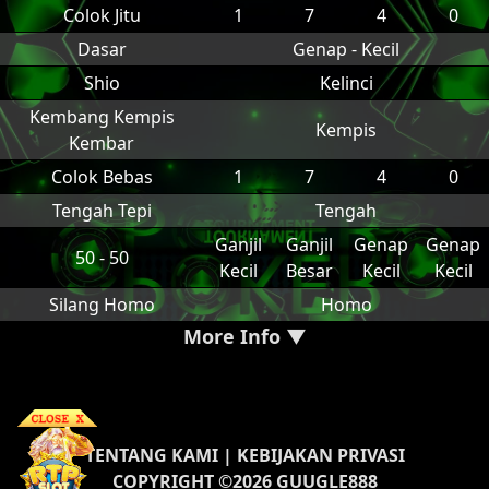
Colok Jitu
1
7
4
0
Dasar
Genap - Kecil
Shio
Kelinci
Kembang Kempis
Kempis
Kembar
Colok Bebas
1
7
4
0
Tengah Tepi
Tengah
Ganjil
Ganjil
Genap
Genap
50 - 50
Kecil
Besar
Kecil
Kecil
Silang Homo
Homo
More Info ▼
TENTANG KAMI
|
KEBIJAKAN PRIVASI
COPYRIGHT ©2026 GUUGLE888