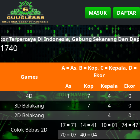
MASUK
DAFTAR
cor Terpercaya Di Indonesia, Gabung Sekarang Dan Da
1740
A = As, B = Kop, C = Kepala, D =
Ekor
Games
As
Kop
Kepala
Ekor
4D
1
7
4
0
3D Belakang
-
7
4
0
2D Belakang
-
-
4
0
17 = 71
14 = 41
10 = 01
74 = 47
Colok Bebas 2D
70 = 07
40 = 04