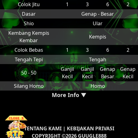
Colok Jitu
1
3
6
2
Dasar
Genap - Besar
Shio
Ular
Kembang Kempis
Kempis
Kembar
Colok Bebas
1
3
6
2
Tengah Tepi
Tengah
Ganjil
Ganjil
Genap
Genap
50 - 50
Kecil
Kecil
Besar
Kecil
Silang Homo
Homo
More Info ▼
TENTANG KAMI
|
KEBIJAKAN PRIVASI
COPYRIGHT ©2026 GUUGLE888