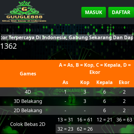
MASUK
DAFTAR
acor Terpercaya Di Indonesia, Gabung Sekarang Dan Da
1362
A = As, B = Kop, C = Kepala, D =
Ekor
Games
As
Kop
Kepala
Ekor
4D
1
3
6
2
3D Belakang
-
3
6
2
2D Belakang
-
-
6
2
13 = 31
16 = 61
12 = 21
36 = 63
Colok Bebas 2D
32 = 23
62 = 26