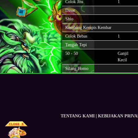
Colok Jitu
1
Dasar
Shio
Kembang Kempis Kembar
Colok Bebas
1
Tengah Tepi
50 - 50
Ganjil
Kecil
Silang Homo
TENTANG KAMI
|
KEBIJAKAN PRIVA