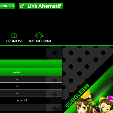
nduh APK
»
A
PROMOSI
HUBUNGI KAMI
Ekor
6
6
6
32 = 23