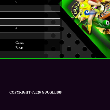
6
6
Genap
Besar
COPYRIGHT ©2026 GUUGLE888