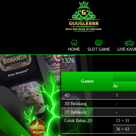
HOME
SLOT GAME
LIVE KAS
1326
Games
As
4D
1
3D Belakang
-
2D Belakang
-
Colok Bebas 2D
13 = 31
36 = 63