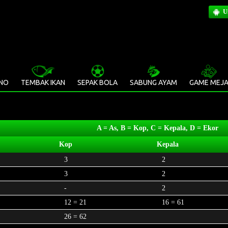
U
INO
TEMBAK IKAN
SEPAK BOLA
SABUNG AYAM
GAME MEJ
A = As, B = Kop, C = Kepala, D = Ekor
Kop
Kepala
3
2
3
2
-
2
12 = 21
16 = 61
26 = 62