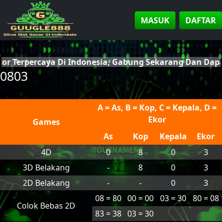
MASUK
DAFTAR
cor Terpercaya Di Indonesia, Gabung Sekarang Dan Da
0803
A = As, B = Kop, C = Kepala, D =
Ekor
Games
As
Kop
Kepala
Ekor
4D
0
8
0
3
3D Belakang
-
8
0
3
2D Belakang
-
-
0
3
08 = 80
00 = 00
03 = 30
80 = 08
Colok Bebas 2D
83 = 38
03 = 30