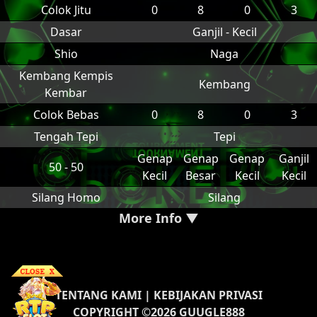
Colok Jitu
0
8
0
3
Dasar
Ganjil - Kecil
Shio
Naga
Kembang Kempis
Kembang
Kembar
Colok Bebas
0
8
0
3
Tengah Tepi
Tepi
Genap
Genap
Genap
Ganjil
50 - 50
Kecil
Besar
Kecil
Kecil
Silang Homo
Silang
More Info ▼
TENTANG KAMI
|
KEBIJAKAN PRIVASI
COPYRIGHT ©2026 GUUGLE888