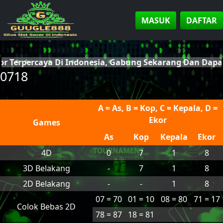
MASUK
DAFTAR
or Terpercaya Di Indonesia, Gabung Sekarang Dan Dap
0718
A = As, B = Kop, C = Kepala, D =
Ekor
Games
As
Kop
Kepala
Ekor
4D
0
7
1
8
3D Belakang
-
7
1
8
2D Belakang
-
-
1
8
07 = 70
01 = 10
08 = 80
71 = 17
Colok Bebas 2D
78 = 87
18 = 81