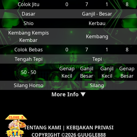
Colok Jitu
0
7
1
8
Dasar
Ganjil - Besar
Shio
Kerbau
Kembang Kempis
Kembang
Kembar
Colok Bebas
0
7
1
8
Tengah Tepi
Tepi
Genap
Ganjil
Ganjil
Genap
50 - 50
Kecil
Besar
Kecil
Besar
Silang Homo
Silang
More Info ▼
TENTANG KAMI
|
KEBIJAKAN PRIVASI
COPYRIGHT ©2026 GUUGLE888