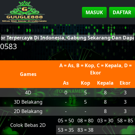
MASUK
DAFTAR
cor Terpercaya Di Indonesia, Gabung Sekarang Dan Da
0583
A = As, B = Kop, C = Kepala, D =
Ekor
Games
As
Kop
Kepala
Ekor
4D
0
5
8
3
3D Belakang
-
5
8
3
2D Belakang
-
-
8
3
05 = 50
08 = 80
03 = 30
58 = 85
Colok Bebas 2D
53 = 35
83 = 38