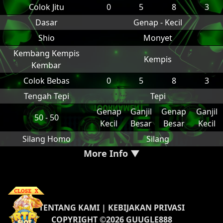
Colok Jitu
0
5
8
3
Dasar
Genap - Kecil
Shio
Monyet
Kembang Kempis
Kempis
Kembar
Colok Bebas
0
5
8
3
Tengah Tepi
Tepi
Genap
Ganjil
Genap
Ganjil
50 - 50
Kecil
Besar
Besar
Kecil
Silang Homo
Silang
More Info ▼
TENTANG KAMI
|
KEBIJAKAN PRIVASI
COPYRIGHT ©2026 GUUGLE888